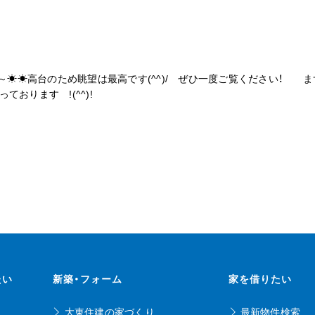
☀☀高台のため眺望は最高です(^^)/ ぜひ一度ご覧ください！ 
築・建て替え・リフォーム」承っ
たい
新築・フォーム
家を借りたい
大東住建の家づくり
最新物件検索