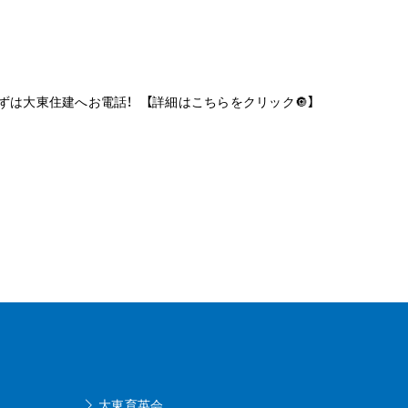
まずは大東住建へお電話！
【詳細はこちらをクリック🔘】
ております !(^^)!
大東育英会