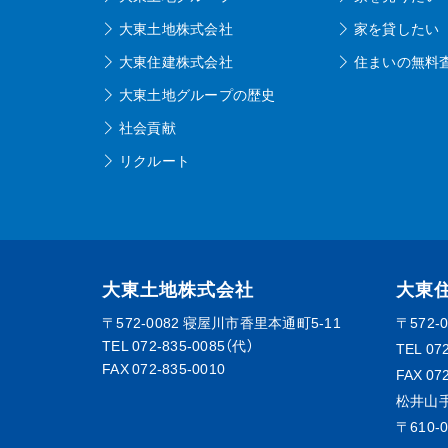
大東土地株式会社
家を貸したい
大東住建株式会社
住まいの無料
大東土地グループの歴史
社会貢献
リクルート
大東土地株式会社
大東
〒572-0082
寝屋川市香里本通町5-11
〒572-
TEL
072-835-0085（代）
TEL
07
FAX 072-835-0010
FAX 07
松井山
〒610-