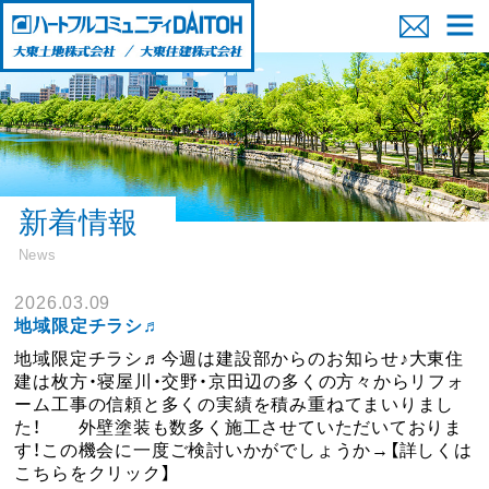
新着情報
News
2026.03.09
地域限定チラシ♬
地域限定チラシ♬今週は建設部からのお知らせ♪大東住
建は枚方・寝屋川・交野・京田辺の多くの方々からリフォ
ーム工事の信頼と多くの実績を積み重ねてまいりまし
た！ 外壁塗装も数多く施工させていただいておりま
す
！この機会に一度ご検討いかがでしょうか→【詳しくは
こちらをクリック】