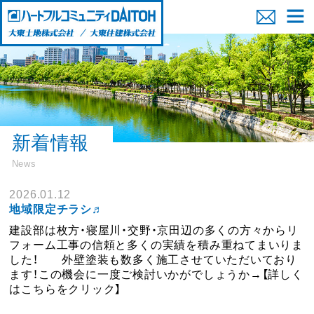
新着情報
News
2026.01.12
地域限定チラシ♬
建設部は枚方・寝屋川・交野・京田辺の多くの方々からリ
フォーム工事の信頼と多くの実績を積み重ねてまいりま
した！ 外壁塗装も数多く施工させていただいており
ます
！この機会に一度ご検討いかがでしょうか→【詳しく
はこちらをクリック】