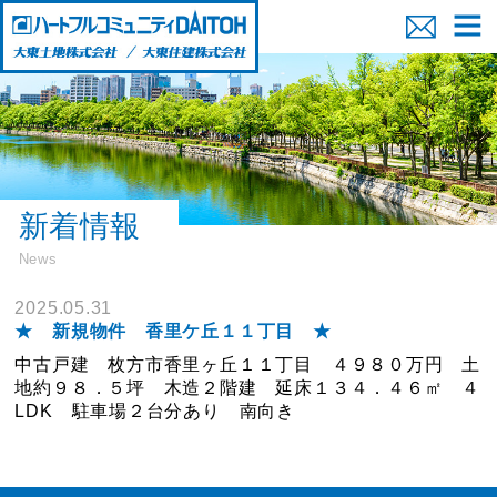
新着情報
News
2025.05.31
★ 新規物件 香里ケ丘１１丁目 ★
中古戸建 枚方市香里ヶ丘１１丁目 ４９８０万円 土
地約９８．５坪 木造２階建 延床１３４．４６㎡ ４
LDK 駐車場２台分あり 南向き