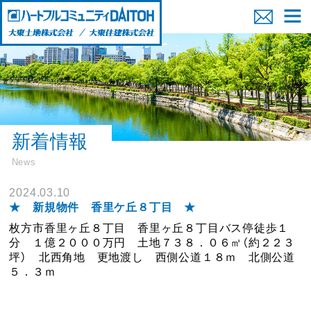
新着情報
News
2024.03.10
★ 新規物件 香里ケ丘８丁目 ★
枚方市香里ヶ丘８丁目 香里ヶ丘８丁目バス停徒歩１
分 １億２０００万円 土地７３８．０６㎡（約２２３
坪） 北西角地 更地渡し 西側公道１８ｍ 北側公道
５．３ｍ