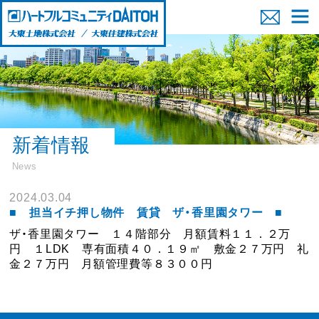
新着情報
News
2024.03.04
■ 担当イチ押し物件 賃貸 ザ・香里園タワー ■
ザ・香里園タワー １４階部分 月額賃料１１．２万
円 １LDK 専有面積４０．１９㎡ 敷金２７万円 礼
金２７万円 月額管理費等８３００円