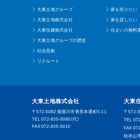
大東土地グループ
家を売りたい
大東土地株式会社
家を貸したい
大東住建株式会社
住まいの無料
大東土地グループの歴史
社会貢献
リクルート
大東土地株式会社
大東
〒572-0082
寝屋川市香里本通町5-11
〒572-
TEL
072-835-0085（代）
TEL
07
FAX 072-835-0010
FAX 07
松井山