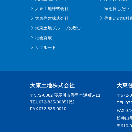
大東土地株式会社
家を貸したい
大東住建株式会社
住まいの無料
大東土地グループの歴史
社会貢献
リクルート
大東土地株式会社
大東
〒572-0082
寝屋川市香里本通町5-11
〒572-
TEL
072-835-0085（代）
TEL
07
FAX 072-835-0010
FAX 07
松井山
〒610-