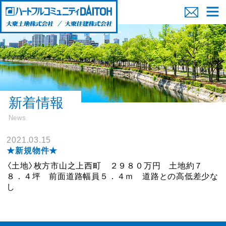
新着情報
News
2021.03.15
★新規物件★
〈土地〉枚方市山之上西町 ２９８０万円 土地約７
８．４坪 前面道路幅員５．４ｍ 道路との高低差少な
し