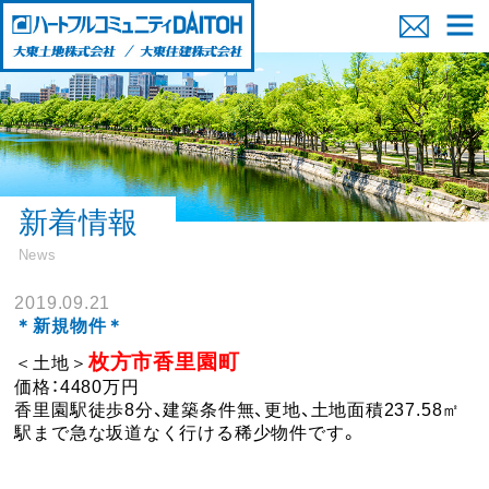
新着情報
News
2019.09.21
＊新規物件＊
枚方市香里園町
＜土地＞
価格：4480万円
香里園駅徒歩8分、建築条件無、更地、土地面積237.58㎡
駅まで急な坂道なく行ける稀少物件です。