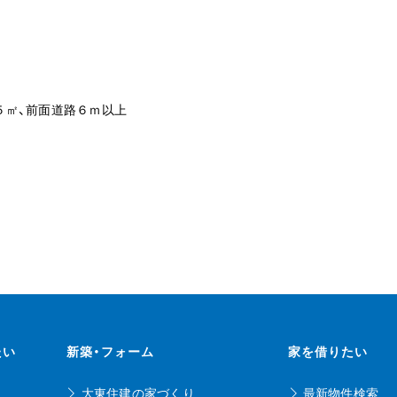
５㎡、前面道路６ｍ以上
たい
新築・フォーム
家を借りたい
大東住建の家づくり
最新物件検索