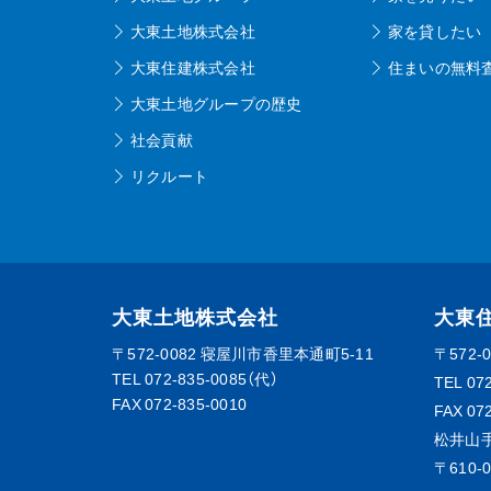
大東土地株式会社
家を貸したい
大東住建株式会社
住まいの無料
大東土地グループの歴史
社会貢献
リクルート
大東土地株式会社
大東
〒572-0082
寝屋川市香里本通町5-11
〒572-
TEL
072-835-0085（代）
TEL
07
FAX 072-835-0010
FAX 07
松井山
〒610-