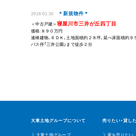
＊新規物件＊
2018.01.30
寝屋川市三井が丘四丁目
＜中古戸建＞
価格:８９０万円
連棟建物、６ＤＫ、土地面積約２８坪、延べ床面積約９
バス停「三井公園」まで徒歩２分
大東土地グループについて
売りたい・貸し
大東土地グループ
家を売りたい